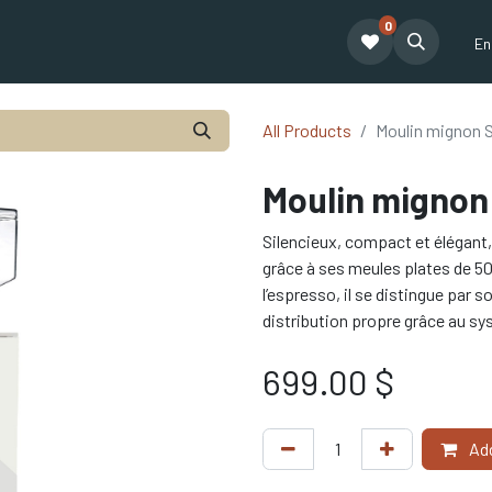
0
e café Tatum
Formation Café
Our Team
Financing
Blogue
En
All Products
Moulin mignon S
Moulin mignon 
Silencieux, compact et élégant,
grâce à ses meules plates de 5
l’espresso, il se distingue par 
distribution propre grâce au s
699.00
$
Add