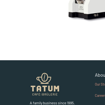
Abou
Our St
Career
A family business since 1995.