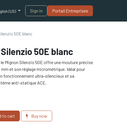
Sign in
Portail Entreprises​
glish (US)
ilenzio 50E blanc
Silenzio 50E blanc
 le Mignon Silenzio 50E offre une mouture précise
0 mm et son réglage micrométrique. Idéal pour
son fonctionnement ultra-silencieux et sa
ystème anti-statique ACE.
 to cart
Buy now