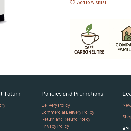
Add to wishlist
t Tatum
Policies and Promotions
Le
ory
Delivery Policy
New
Commercial Delivery Policy
Sho
Return and Refund Policy
Privacy Policy
25