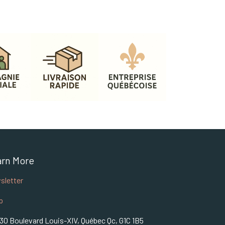
arn More
sletter
p
30 Boulevard Louis-XIV, Québec Qc, G1C 1B5