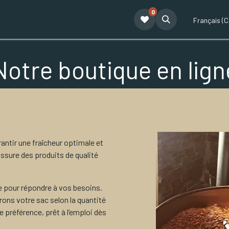
0
t
Le café Tatum
Formation Café
Notre équipe
Partenariat
Français (C
Notre boutique en lign
ntir une fraîcheur optimale et
ssure des produits de qualité
 pour répondre à vos besoins.
ns votre sac selon la quantité
 préférence, prêt à l’emploi dès