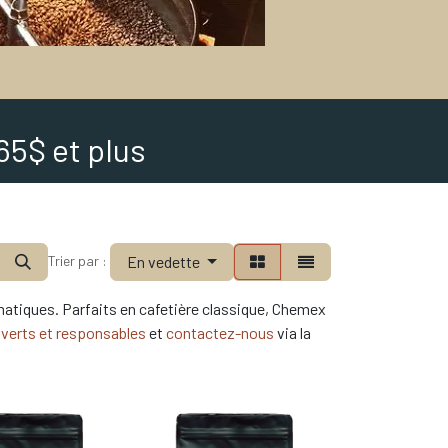
65$ et plus
En vedette
Trier par :
matiques. Parfaits en cafetière classique, Chemex
 verts et responsables
et
contactez-nous
via la