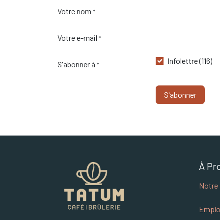
Votre nom
*
Votre e-mail
*
Infolettre (116)
S'abonner à
*
S'abonner
À Pr
Notre 
Emplo