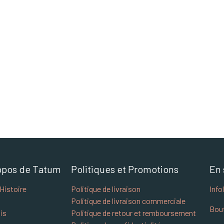
opos de Tatum
Politiques et Promotions
En 
Histoire
Politique de livraison
Info
Politique de livraison commerciale
Bou
is
Politique de retour et remboursement