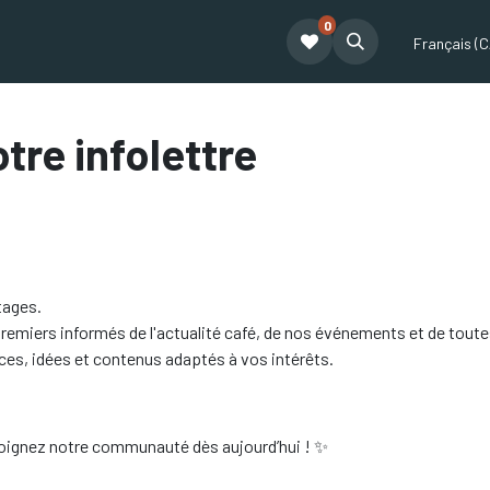
0
t
Le café Tatum
Formation Café
Notre équipe
Partenariat
Français (C
tre infolettre
tages.
premiers informés de l'actualité café, de nos événements et de toute
es, idées et contenus adaptés à vos intérêts.
ejoignez notre communauté dès aujourd’hui ! ✨