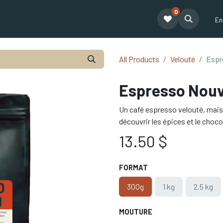
0
e café Tatum
Formation Café
Our Team
Financing
Blogue
En
All Products
Velouté
Espr
Espresso Nou
Un café espresso velouté, mais 
découvrir les épices et le choco
13.50
$
FORMAT
300g
1 kg
2.5 kg
MOUTURE