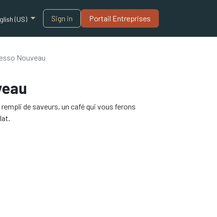
Sign in
Portail Entreprises​
glish (US)
esso Nouveau
veau
rempli de saveurs, un café qui vous ferons
lat.