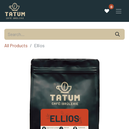
0
All Products
Ellios