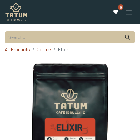
0
All Products
Coffee
Elixir