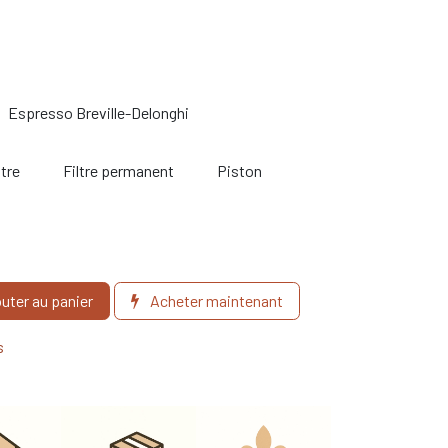
Espresso Breville-Delonghi
ltre
Filtre permanent
Piston
uter au panier
Acheter maintenant
s