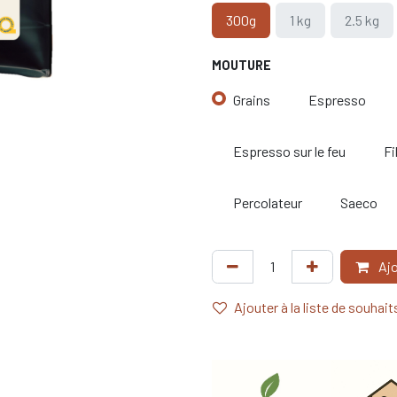
300g
1 kg
2.5 kg
MOUTURE
Grains
Espresso
Espresso sur le feu
Fi
Percolateur
Saeco
Ajo
Ajouter à la liste de souhait