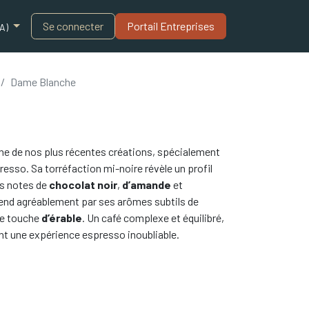
Blogue
Se connecter
Portail Entreprises​
A)
Dame Blanche
une de nos plus récentes créations, spécialement
esso. Sa torréfaction mi-noire révèle un profil
es notes de
chocolat noir
,
d’amande
et
prend agréablement par ses arômes subtils de
te touche
d’érable
. Un café complexe et équilibré,
nt une expérience espresso inoubliable.