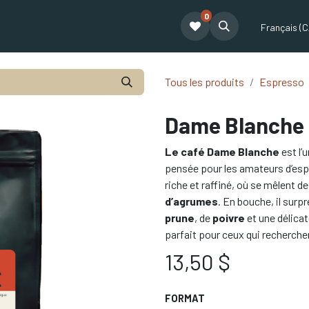
0
t
Le café Tatum
Formation Café
Notre équipe
Partenariat
Français (C
Tous les produits
Espresso
Dame Blanche
Le café Dame Blanche
est l’
pensée pour les amateurs d’espr
riche et raffiné, où se mêlent d
d’agrumes
. En bouche, il sur
prune
, de
poivre
et une délica
parfait pour ceux qui recherche
13,50
$
FORMAT