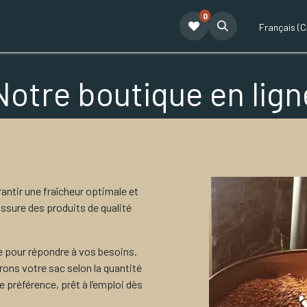
0
t
Le café Tatum
Formation Café
Notre équipe
Partenariat
Français (C
Notre boutique en lign
ntir une fraîcheur optimale et
ssure des produits de qualité
 pour répondre à vos besoins.
ns votre sac selon la quantité
 préférence, prêt à l’emploi dès