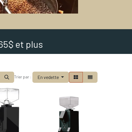
65$ et plus
En vedette
Trier par :