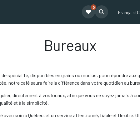
0
t
Le café Tatum
Formation Café
Notre équipe
Partenariat
Français (C
Bureaux
de spécialité, disponibles en grains ou moulus, pour répondre aux g
, notre café saura faire la différence dans votre quotidien au bure
gulier, directement à vos locaux, afin que vous ne soyez jamais à cou
alité et à la simplicité.
 avec soin à Québec, et un service attentionné, fiable et flexible. Off