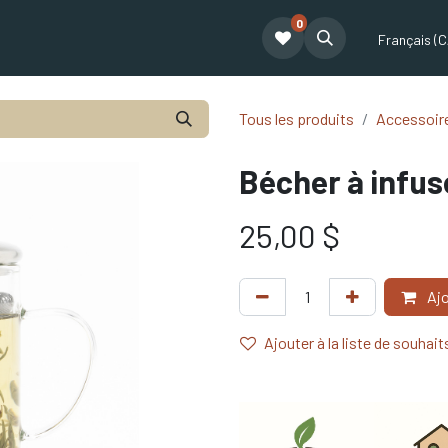
0
t
Le café Tatum
Formation Café
Notre équipe
Partenariat
Français (C
Tous les produits
Accessoire
Bécher à infu
25,00
$
Ajo
Ajouter à la liste de souhait