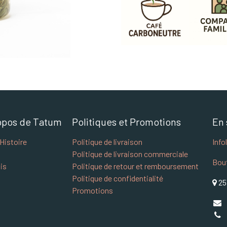
opos de Tatum
Politiques et Promotions
En 
Histoire
Politique de livraison
Info
Politique de livraison commerciale
Bou
is
Politique de retour et remboursement
Politique de confidentialité
25
Promotions