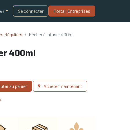
Blogue
Se connecter
Portail Entreprises​
A)
s Réguliers
Bécher à infuser 400ml
ser 400ml
uter au panier
Acheter maintenant
s