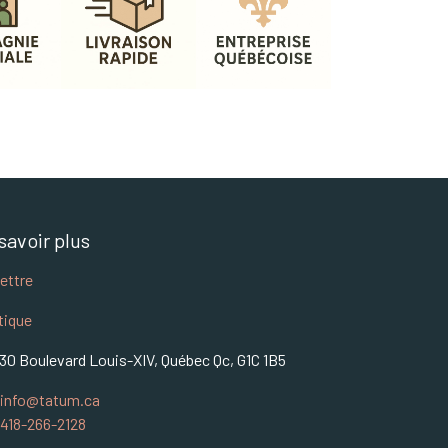
savoir plus
lettre
tique
30 Boulevard Louis-XIV, Québec Qc, G1C 1B5
info@tatum.ca
418-266-2128