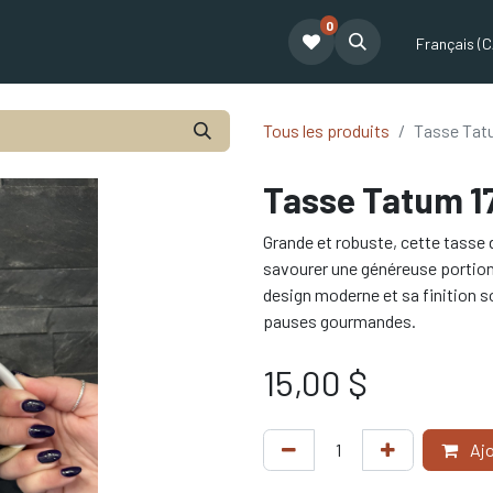
0
t
Le café Tatum
Formation Café
Notre équipe
Partenariat
Français (C
Tous les produits
Tasse Tat
Tasse Tatum 1
Grande et robuste, cette tasse 
savourer une généreuse portion
design moderne et sa finition 
pauses gourmandes.
15,00
$
Ajo