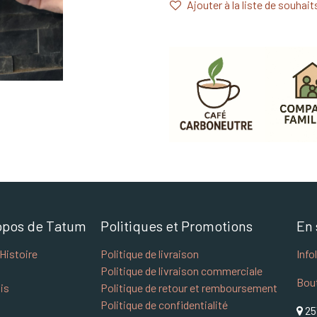
Ajouter à la liste de souhait
opos de Tatum
Politiques et Promotions
En 
Histoire
Politique de livraison
Info
Politique de livraison commerciale
Bou
is
Politique de retour et remboursement
Politique de confidentialité
25