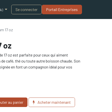
Blogue
Se connecter
Portail Entreprises​
A)
um 17 oz
7 oz
de 17 oz est parfaite pour ceux qui aiment
 de café, thé ou toute autre boisson chaude. Son
soignée en font un compagnon idéal pour vos
uter au panier
Acheter maintenant