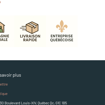
s
savoir plus
lettre
tique
30 Boulevard Louis-XIV, Québec Qc, G1C 1B5