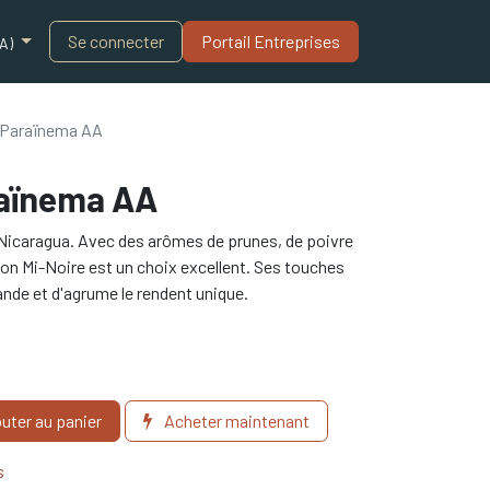
Blogue
Se connecter
Portail Entreprises​
A)
 Paraïnema AA
aïnema AA
Nicaragua. Avec des arômes de prunes, de poivre
tion Mi-Noire est un choix excellent. Ses touches
ande et d'agrume le rendent unique.
uter au panier
Acheter maintenant
s