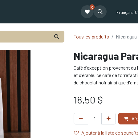
0
t
Le café Tatum
Formation Café
Notre équipe
Partenariat
Français (C
Tous les produits
Nicaragua
Nicaragua Par
Café d'exception provenant du 
et d'érable, ce café de torréfac
de chocolat noir ainsi que d'am
18,50
$
Ajo
Ajouter à la liste de souhait