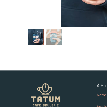
À Pr
Notre 
Emplo