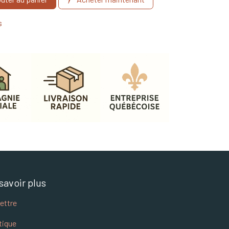
s
savoir plus
lettre
tique