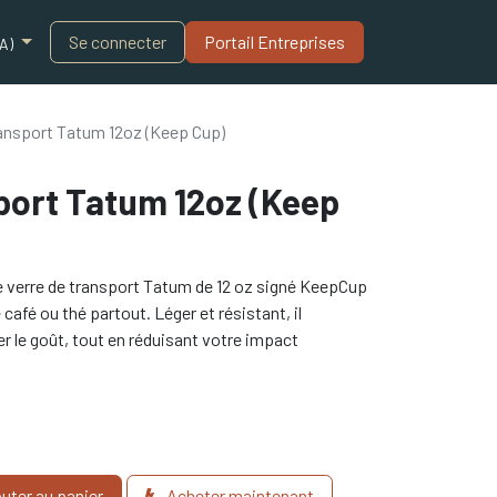
Blogue
Se connecter
Portail Entreprises​
A)
ransport Tatum 12oz (Keep Cup)
port Tatum 12oz (Keep
 ce verre de transport Tatum de 12 oz signé KeepCup
café ou thé partout. Léger et résistant, il
r le goût, tout en réduisant votre impact
uter au panier
Acheter maintenant