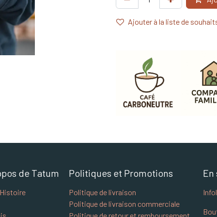
Ajouter à la liste de souhait
opos de Tatum
Politiques et Promotions
En 
Histoire
Politique de livraison
Info
Politique de livraison commerciale
Bou
is
Politique de retour et remboursement