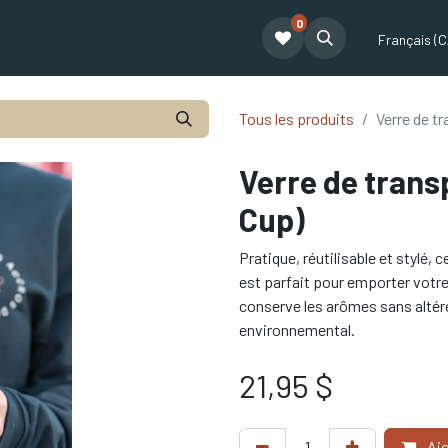
0
t
Le café Tatum
Formation Café
Notre équipe
Partenariat
Français (C
Tous les produits
Verre de t
Verre de trans
Cup)
Pratique, réutilisable et stylé,
est parfait pour emporter votre 
conserve les arômes sans altére
environnemental.
21,95
$
Ajo