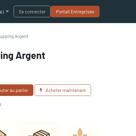
Blogue
Se connecter
Portail Entreprises​
A)
 Cupping Argent
ping Argent
uter au panier
Acheter maintenant
s