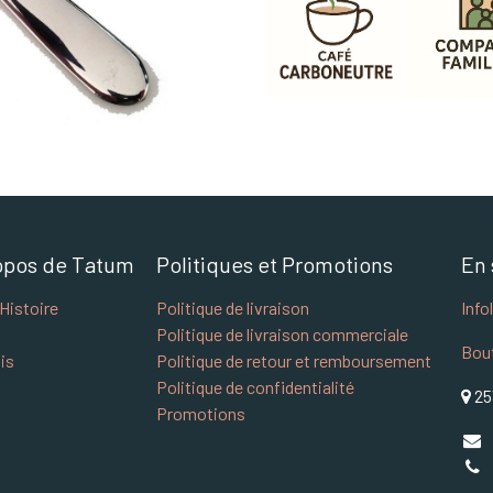
opos de Tatum
Politiques et Promotions
En 
Histoire
Politique de livraison
Info
Politique de livraison commerciale
Bou
is
Politique de retour et remboursement
Politique de confidentialité
25
Promotions