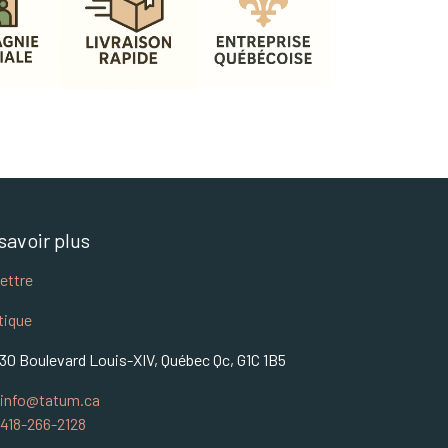
savoir plus
lettre
tique
30 Boulevard Louis-XIV, Québec Qc, G1C 1B5
info@tatum.ca
418-266-2128