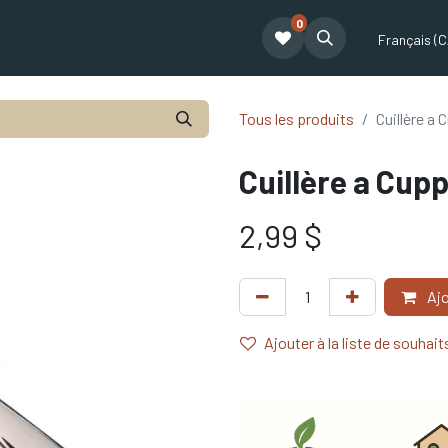
0
t
Le café Tatum
Formation Café
Notre équipe
Partenariat
Français (C
Tous les produits
Cuillère a
Cuillère a Cup
2,99
$
Ajo
Ajouter à la liste de souhait