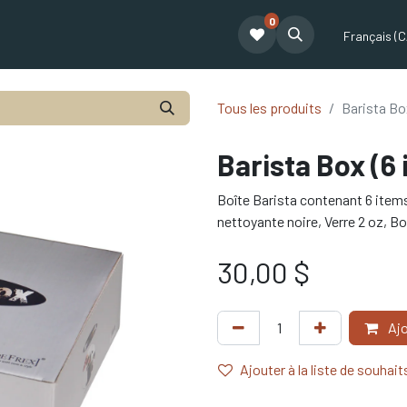
0
t
Le café Tatum
Formation Café
Notre équipe
Partenariat
Français (C
Tous les produits
Barista Bo
Barista Box (6
Boîte Barista contenant 6 items:
nettoyante noire, Verre 2 oz, Bo
30,00
$
Ajo
Ajouter à la liste de souhait