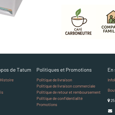
opos de Tatum
Politiques et Promotions
En 
Histoire
Politique de livraison
Info
Politique de livraison commerciale
Bou
is
Politique de retour et remboursement
Politique de confidentialité
25
Promotions