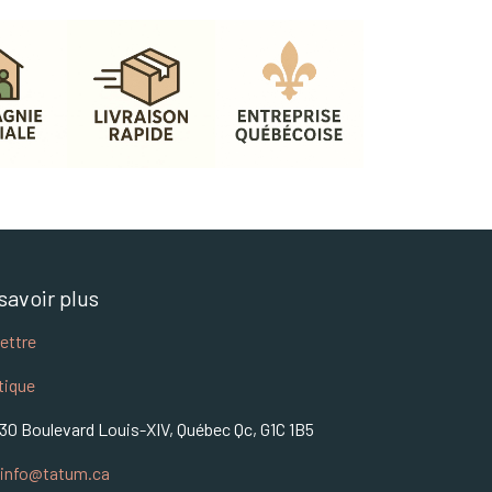
savoir plus
lettre
tique
30 Boulevard Louis-XIV, Québec Qc, G1C 1B5
info@tatum.ca