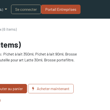
Blogue
Se connecter
Portail Entreprises​
A)
x (6 items)
 items)
 Pichet à lait 350ml, Pichet à lait 90ml, Brosse
uteille pour art Latte 30ml, Brosse portefiltre.
uter au panier
Acheter maintenant
s