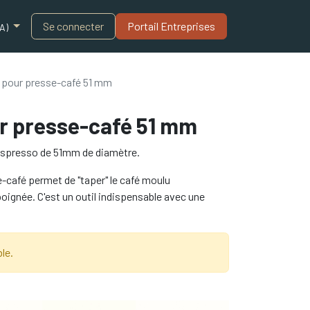
Blogue
Se connecter
Portail Entreprises​
A)
 pour presse-café 51 mm
ur presse-café 51 mm
espresso de 51mm de diamètre.
-café permet de "taper" le café moulu
oignée. C'est un outil indispensable avec une
le.