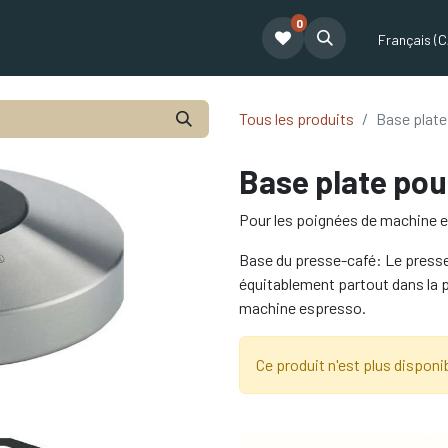
0
t
Le café Tatum
Formation Café
Notre équipe
Partenariat
Français (C
Tous les produits
Base plate
Base plate po
Pour les poignées de machine 
Base du presse-café: Le presse
équitablement partout dans la p
machine espresso.
Ce produit n'est plus disponib