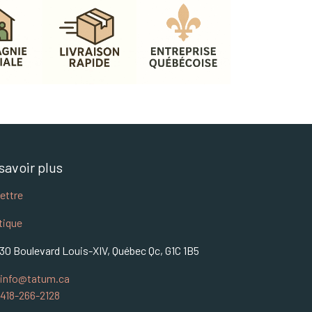
savoir plus
lettre
tique
30 Boulevard Louis-XIV, Québec Qc, G1C 1B5
info@tatum.ca
418-266-2128