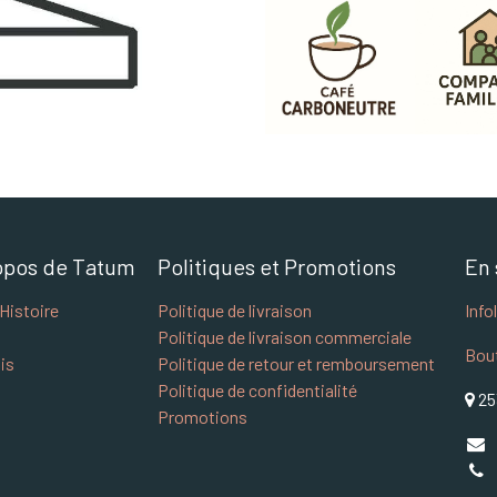
opos de Tatum
Politiques et Promotions
En 
Histoire
Politique de livraison
Info
Politique de livraison commerciale
Bou
is
Politique de retour et remboursement
Politique de confidentialité
25
Promotions