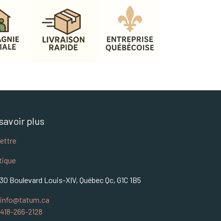
savoir plus
lettre
tique
30 Boulevard Louis-XIV, Québec Qc, G1C 1B5
info@tatum.ca
418-266-2128