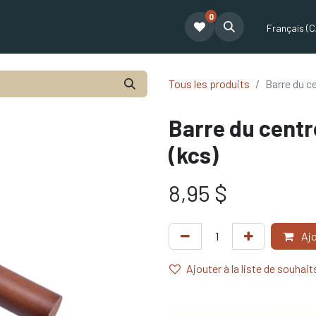
0
t
Le café Tatum
Formation Café
Notre équipe
Partenariat
Français (C
Tous les produits
Barre du c
Barre du centr
(kcs)
8,95
$
Ajo
Ajouter à la liste de souhait