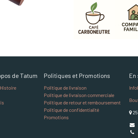
opos de Tatum
Politiques et Promotions
En 
Histoire
Politique de livraison
Info
Politique de livraison commerciale
Bou
is
Politique de retour et remboursement
Politique de confidentialité
25
Promotions