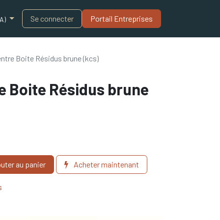
Blogue
Se connecter
Portail Entreprises​
A)
entre Boite Résidus brune (kcs)
e Boite Résidus brune
uter au panier
Acheter maintenant
s