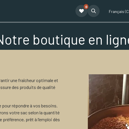
0
t
Le café Tatum
Formation Café
Notre équipe
Partenariat
Français (C
Notre boutique en lign
ntir une fraîcheur optimale et
ssure des produits de qualité
 pour répondre à vos besoins.
ns votre sac selon la quantité
 préférence, prêt à l’emploi dès