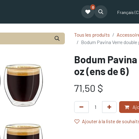
0
t
Le café Tatum
Formation Café
Notre équipe
Partenariat
Français (C
Tous les produits
Accessoire
Bodum Pavina Verre double pa
Bodum Pavina V
oz (ens de 6)
71,50
$
Ajo
Ajouter à la liste de souhait