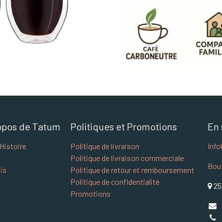
opos de Tatum
Politiques et Promotions
En 
Histoire
Politique de livraison
Info
Politique de livraison commerciale
Bou
is
Politique de retour et remboursement
Politique de confidentialité
25
Promotions