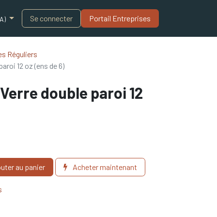
Blogue
Se connecter
Portail Entreprises​
A)
s Réguliers
roi 12 oz (ens de 6)
erre double paroi 12
uter au panier
Acheter maintenant
s