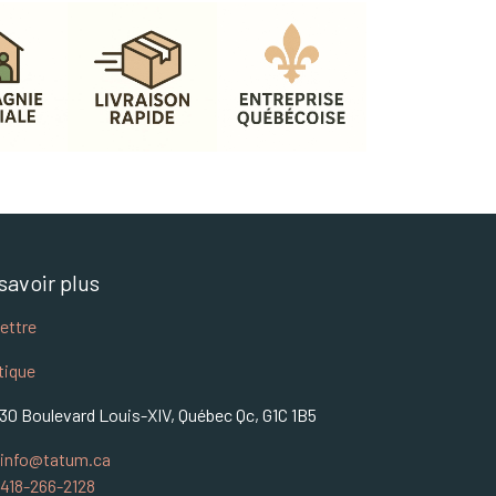
savoir plus
lettre
tique
30 Boulevard Louis-XIV, Québec Qc, G1C 1B5
info@tatum.ca
418-266-2128