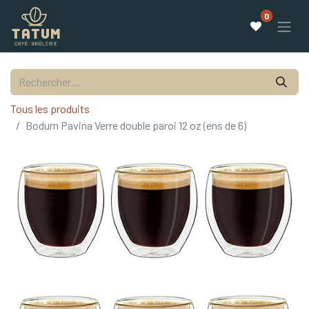
0
Tous les produits
Bodum Pavina Verre double paroi 12 oz (ens de 6)