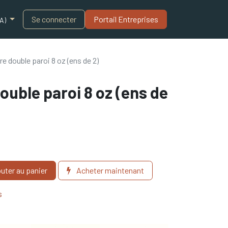
Blogue
Se connecter
Portail Entreprises​
A)
e double paroi 8 oz (ens de 2)
uble paroi 8 oz (ens de
uter au panier
Acheter maintenant
s