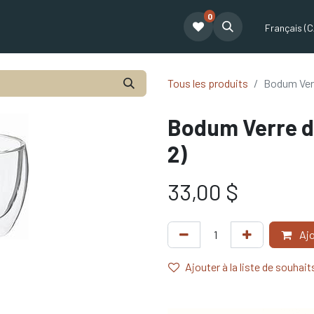
0
t
Le café Tatum
Formation Café
Notre équipe
Partenariat
Français (C
Tous les produits
Bodum Verr
Bodum Verre do
2)
33,00
$
Ajo
Ajouter à la liste de souhait