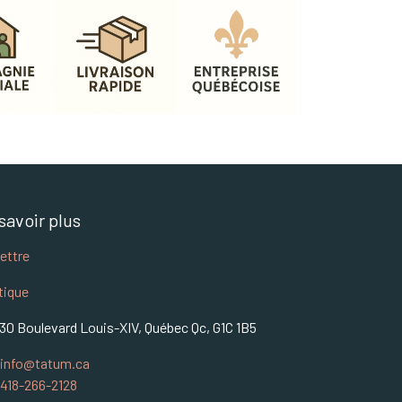
savoir plus
lettre
tique
30 Boulevard Louis-XIV, Québec Qc, G1C 1B5
info@tatum.ca
418-266-2128