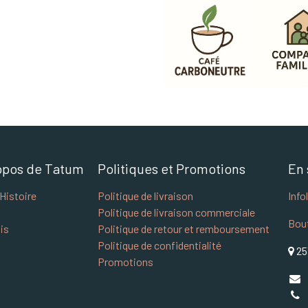
opos de Tatum
Politiques et Promotions
En 
Histoire
Politique de livraison
Info
Politique de livraison commerciale
Bou
is
Politique de retour et remboursement
Politique de confidentialité
25
Promotions