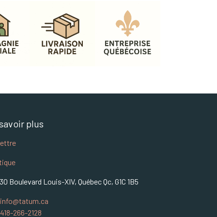
savoir plus
lettre
tique
30 Boulevard Louis-XIV, Québec Qc, G1C 1B5
info@tatum.ca
418-266-2128