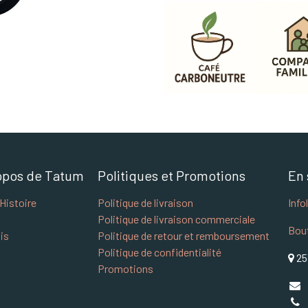
opos de Tatum
Politiques et Promotions
En 
Histoire
Politique de livraison
Info
Politique de livraison commerciale
Bou
is
Politique de retour et remboursement
Politique de confidentialité
25
Promotions