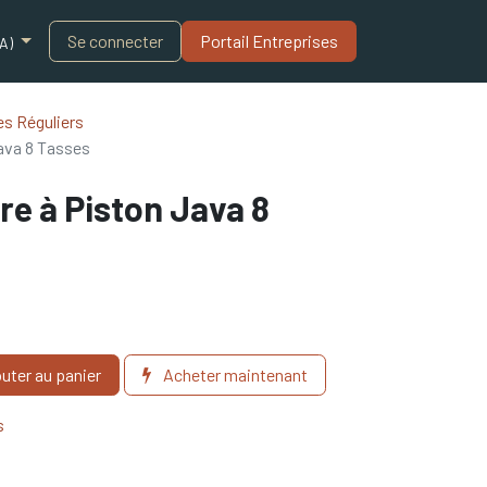
Blogue
Se connecter
Portail Entreprises​
A)
s Réguliers
ava 8 Tasses
e à Piston Java 8
uter au panier
Acheter maintenant
s