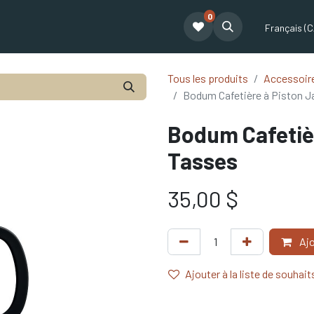
0
t
Le café Tatum
Formation Café
Notre équipe
Partenariat
Français (C
Tous les produits
Accessoire
Bodum Cafetière à Piston J
Bodum Cafetièr
Tasses
35,00
$
Ajo
Ajouter à la liste de souhait