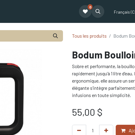
0
t
Le café Tatum
Formation Café
Notre équipe
Partenariat
Français (C
Tous les produits
Bodum Boul
Bodum Boulloir
Sobre et performante, la bouill
rapidement jusqu’à 1 litre d’eau
ergonomique, elle assure un servi
élégante s’intègre parfaitement 
infusions en toute simplicité.
55,00
$
Ajo