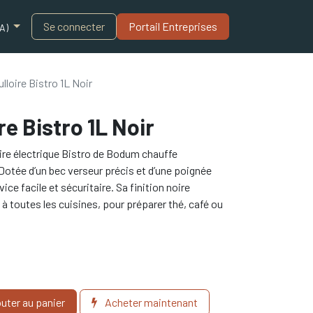
Blogue
Se connecter
Portail Entreprises​
A)
loire Bistro 1L Noir
e Bistro 1L Noir
oire électrique Bistro de Bodum chauffe
. Dotée d’un bec verseur précis et d’une poignée
ce facile et sécuritaire. Sa finition noire
à toutes les cuisines, pour préparer thé, café ou
uter au panier
Acheter maintenant