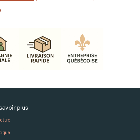
s
savoir plus
lettre
tique