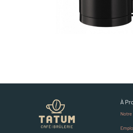
À Pr
Notre 
Emplo