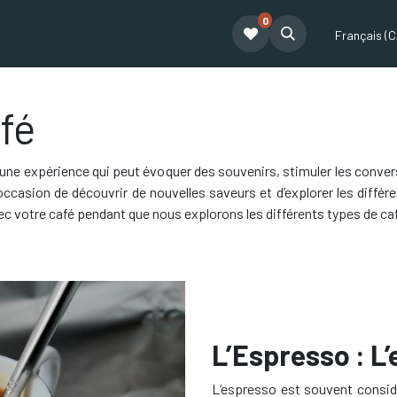
0
t
Le café Tatum
Formation Café
Notre équipe
Partenariat
Français (C
fé
t une expérience qui peut évoquer des souvenirs, stimuler les conver
casion de découvrir de nouvelles saveurs et d’explorer les différ
ec votre café pendant que nous explorons les différents types de ca
L’Espresso : L
L’espresso est souvent consi