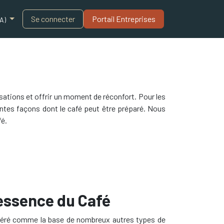
Blogue
Se connecter
Portail Entreprises​
A)
sations et offrir un moment de réconfort. Pour les
entes façons dont le café peut être préparé. Nous
fé.
’essence du Café
déré comme la base de nombreux autres types de