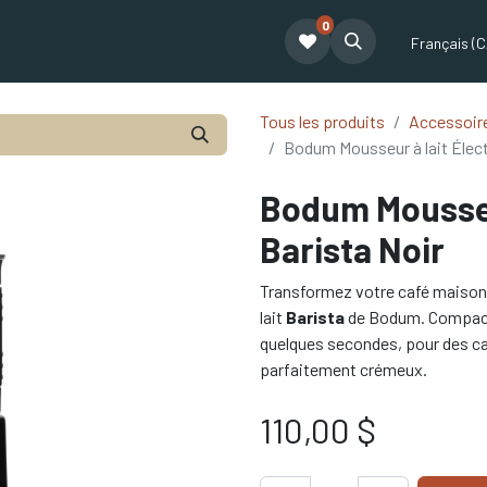
0
t
Le café Tatum
Formation Café
Notre équipe
Partenariat
Français (C
Tous les produits
Accessoire
Bodum Mousseur à lait Élect
Bodum Mousseur
Barista Noir
Transformez votre café maison e
lait
Barista
de Bodum. Compact e
quelques secondes, pour des c
parfaitement crémeux.
110,00
$