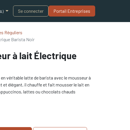
Blogue
Se connecter
Portail Entreprises​
A)
s Réguliers
rique Barista Noir
 à lait Électrique
n véritable latte de barista avec le mousseur à
t élégant, il chauffe et fait mousser le lait en
appuccinos, lattes ou chocolats chauds