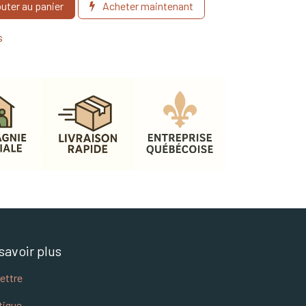
uter au panier
Acheter maintenant
s
savoir plus
lettre
tique