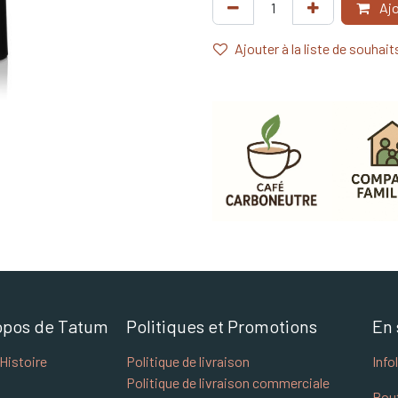
Ajo
Ajouter à la liste de souhait
opos de Tatum
Politiques et Promotions
En 
Histoire
Politique de livraison
Info
Politique de livraison commerciale
Bou